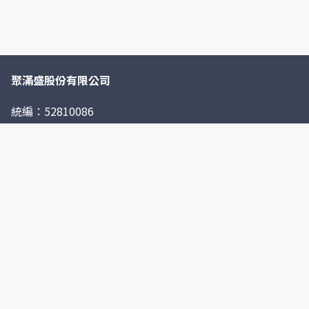
聚滿盛股份有限公司
統編：52810086
格萊天漾大飯店的經營團隊來自全台五星級飯店，擁有超過
10 年以上的餐飲宴會經驗，更延攬台灣首屈一指的粵菜師
傅，堅持用最新鮮的食材為賓客帶來精緻道地的粵式料理，
滿足賓客各式多樣的需求，以最美好的初心追求精緻卓越的
服務品質，無論是商務會議或展覽、婚宴、宴會，完美成就
您人生中每場重要的相聚活動。
聯絡我們
02-23383366
台北市萬華區艋舺大道101號